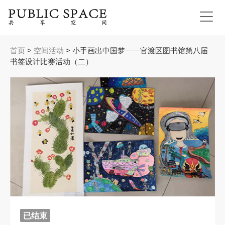
Jump to navigation
当
首页
>
空间活动
>
小手画出中国梦——官渡区图书馆第八届
前
书签设计比赛活动（二）
位
置
已结束