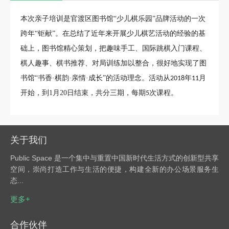
本次亲子培训是官渡区图书馆
“少儿棋乐园”品牌活动的一次
跨年“钜献”。在总结了近年来开展少儿棋艺活动的经验的基
础上，图书馆精心策划，把趣味手工、国际跳棋入门课程、
棋人趣事、棋书推荐、对局训练加以整合，很好地实现了图
书馆“书香·棋韵·亲情·成长”的活动理念。
活动从
年
月
2018
11
开始，到1月20日结束，共分三期，每期
次课程。
5
关于我们
Public Space 是一个集中与重置中国新时代生活方式的创新型共享
空间，崇尚打造工作与生活的便捷，构建全新的办公场景服务生
态...
更多+
合作伙伴